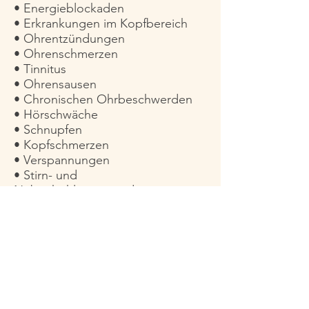
• Energieblockaden
• Erkrankungen im Kopfbereich
• Ohrentzündungen
• Ohrenschmerzen
• Tinnitus
• Ohrensausen
• Chronischen Ohrbeschwerden
• Hörschwäche
• Schnupfen
• Kopfschmerzen
• Verspannungen
• Stirn- und
Nebenhöhlenentzündungen
Gerade in der heutigen Zeit bei
zunehmender, stressbedingter
Belastung schaffen
Ohrenkerzenanwendungen
Momente der Ruhe, Entspannung
und des Auf – Sich – Besinnens.