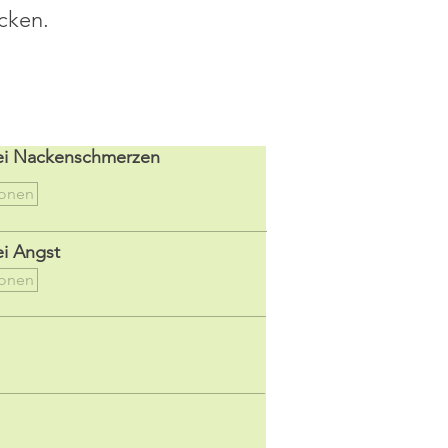
cken.
ei Nackenschmerzen
ionen
i Angst
ionen