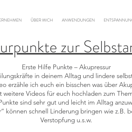
TERNEHMEN
ÜBER MICH
ANWENDUNGEN
ENTSPANNUN
urpunkte zur Selbst
Erste Hilfe Punkte – Akupressur
eilungskräfte in deinem Alltag und lindere selb
eo erzähle ich euch ein bisschen was über Aku
 weitere Videos für euch hochladen zum The
Punkte sind sehr gut und leicht im Alltag anzu
r‘‘ können schnell Linderung bringen wie z.B. b
Verstopfung u.s.w.