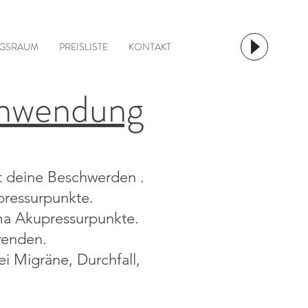
GSRAUM
PREISLISTE
KONTAKT
anwendung
st deine Beschwerden .
pressurpunkte.
ma Akupressurpunkte.
wenden.
ei Migräne, Durchfall,