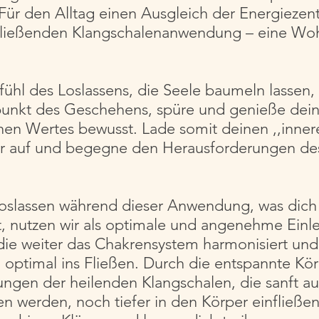
 Für den Alltag einen Ausgleich der Energieze
ließenden Klangschalenanwendung – eine Wohlt
hl des Loslassens, die Seele baumeln lassen, s
lpunkt des Geschehens, spüre und genieße dein
nen Wertes bewusst. Lade somit deinen ,,inner
der auf und begegne den Herausforderungen d
oslassen während dieser Anwendung, was dich k
, nutzen wir als optimale und angenehme Einle
e weiter das Chakrensystem harmonisiert und a
ptimal ins Fließen. Durch die entspannte Kö
ngen der heilenden Klangschalen, die sanft au
n werden, noch tiefer in den Körper einfließen