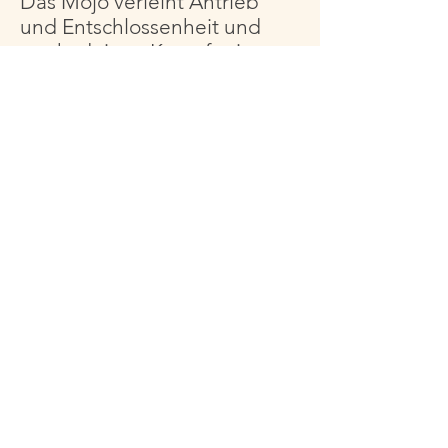
Das Mojo verleiht Antrieb
und Entschlossenheit und
weckt deinen Kampfgeist.
Er stärkt den Körper und die
Seele und spendet Mut und
Kraft.
So kann man aus Konflikten
und anderen schwierigen
Situationen positiv und
siegreich hervorgehen.
*Selbstliebe
*Gelassenheit
*Motivation
*Glück
*Wohlstand
*Zusammenhalt
*Zuversicht